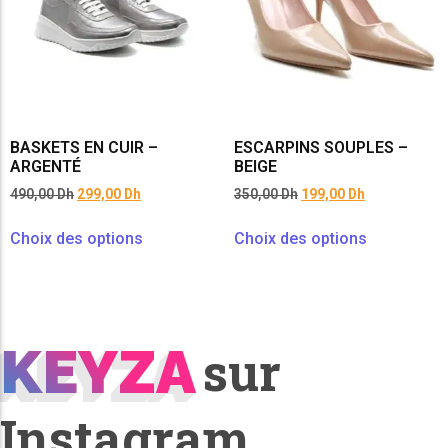
BASKETS EN CUIR –
ESCARPINS SOUPLES –
ARGENTÉ
BEIGE
490,00
Dh
299,00
Dh
350,00
Dh
199,00
Dh
Choix des options
Choix des options
KEYZA
KEYZA
sur
Instagram