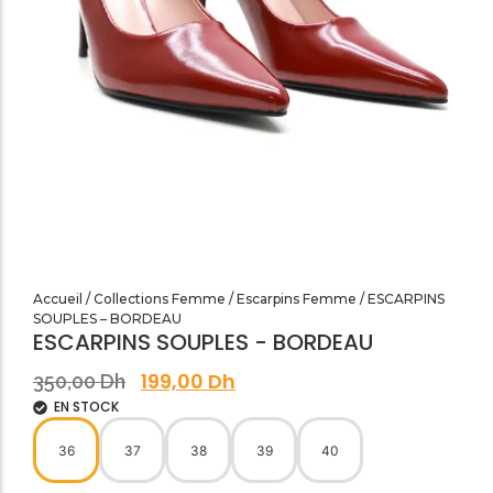
SANDALES PLATES & MEDICALES FEMME
SANDALES SOIRÉES FEMME
Accueil
/
Collections Femme
/
Escarpins Femme
/ ESCARPINS
SOUPLES – BORDEAU
ESCARPINS SOUPLES - BORDEAU
199,00
Dh
350,00
Dh
EN STOCK
36
37
38
39
40