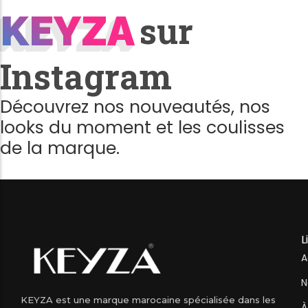
KEYZA
KEYZA
sur
Instagram
Découvrez nos nouveautés, nos
looks du moment et les coulisses
de la marque.
L
A
N
KEYZA est une marque marocaine spécialisée dans les
À