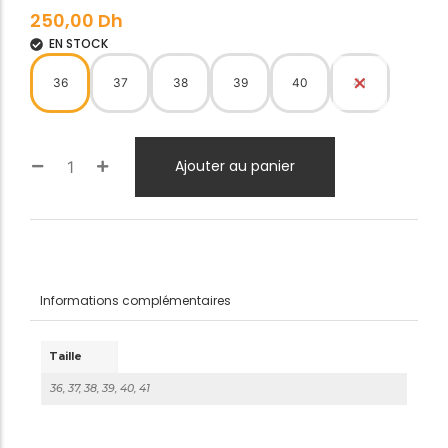
250,00
Dh
EN STOCK
36
37
38
39
40
41
Ajouter au panier
Informations complémentaires
Taille
36, 37, 38, 39, 40, 41