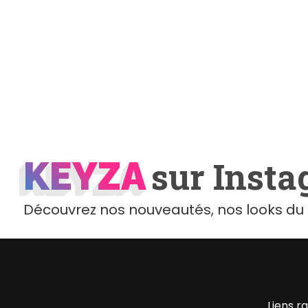
KEYZA
KEYZA
sur Inst
Découvrez nos nouveautés, nos looks du 
Liens r