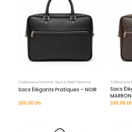
Ajouter au panier
Collections Femme
Sacs à Main Femme
Collection
Sacs Élé
Sacs Élégants Pratiques – NOIR
MARRON
330,00
Dh
330,00
D