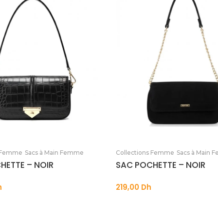
Ajouter au panier
Ajouter au panier
s Femme
Sacs à Main Femme
Collections Femme
Sacs à Main
HETTE – NOIR
SAC POCHETTE – NOIR
h
219,00
Dh