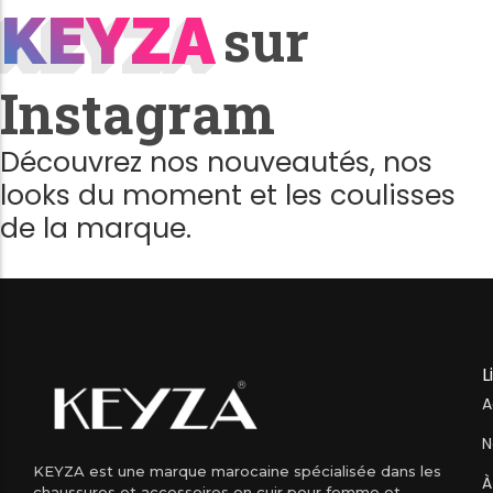
KEYZA
KEYZA
sur
Instagram
Découvrez nos nouveautés, nos
looks du moment et les coulisses
de la marque.
L
A
N
KEYZA est une marque marocaine spécialisée dans les
À
chaussures et accessoires en cuir pour femme et