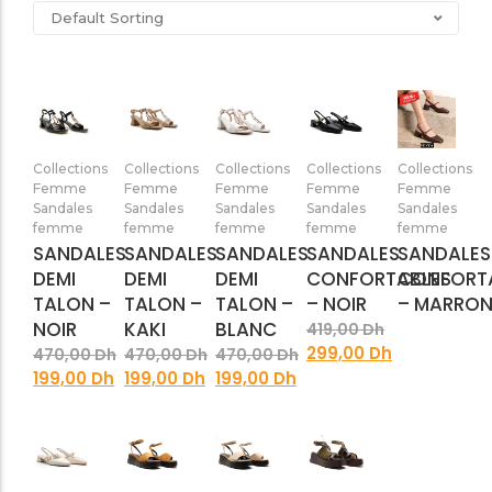
SANDALES PLATES & MEDICALES FEMME
SANDALES SOIRÉES FEMME
Ajouter
Ajouter
Ajouter
Ajouter
Aj
Collections
Collections
Collections
Collections
Collections
au
au
au
au
Femme
Femme
Femme
Femme
Femme
panier
panier
panier
panier
pa
Sandales
Sandales
Sandales
Sandales
Sandales
femme
femme
femme
femme
femme
SANDALES
SANDALES
SANDALES
SANDALES
SANDALES
DEMI
DEMI
DEMI
CONFORTABLES
CONFORT
TALON –
TALON –
TALON –
– NOIR
– MARRO
NOIR
KAKI
BLANC
419,00
Dh
299,00
Dh
470,00
Dh
470,00
Dh
470,00
Dh
199,00
Dh
199,00
Dh
199,00
Dh