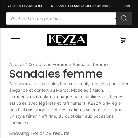
MENT À LA LIVRAISON
RETRAIT EN MAGASIN DISPONIBLE
100% CU
BALLERINES FEMME
BASKETS HOMME
BASKETS & SNEAKERS FEMME
BOOTS HOMME
BOTTES FEMME
BOTTINES HOMME
BOTTINES FEMME
CHAUSSURES HOMME
Accueil
/
Collections Femme
/ Sandales femme
CHAUSSURES FEMME
DERBIES & RICHELIEUS HOMME
Sandales femme
ESCARPINS FEMME
ESPADRILLES HOMME
Découvrez nos sandales femme en cuir, pensées pour allier
MOCASSINS FEMME
MOCASSINS HOMME
élégance et confort au Maroc. Modèles à talon,
MULES FEMME
compensées ou plates, chaque paire sublime vos tenues
SABOTS FEMME
estivales avec légèreté et raffinement. KEYZA privilégie
des finitions soignées et des matières sélectionnées pour
SACS À MAIN FEMME
un style féminin affirmé, du quotidien aux occasions
SACS FEMME
spéciales.
SACS POCHETTES FEMME
Showing 1–9 of 29 results
SANDALES FEMME