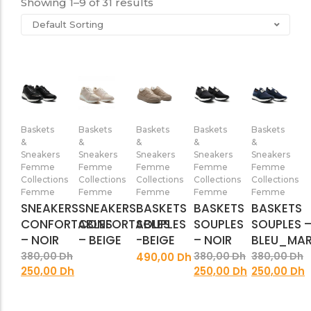
Showing 1–9 of 31 results
SANDALES PLATES & MEDICALES FEMME
SANDALES SOIRÉES FEMME
Ajouter
Ajouter
Ajouter
Ajouter
Aj
Baskets
Baskets
Baskets
Baskets
Baskets
au
au
au
au
&
&
&
&
&
panier
panier
panier
panier
pa
Sneakers
Sneakers
Sneakers
Sneakers
Sneakers
Femme
Femme
Femme
Femme
Femme
Collections
Collections
Collections
Collections
Collections
Femme
Femme
Femme
Femme
Femme
SNEAKERS
SNEAKERS
BASKETS
BASKETS
BASKETS
CONFORTABLES
CONFORTABLES
SOUPLES
SOUPLES
SOUPLES 
– NOIR
– BEIGE
-BEIGE
– NOIR
BLEU_MAR
380,00
Dh
380,00
Dh
380,00
Dh
490,00
Dh
250,00
Dh
250,00
Dh
250,00
Dh