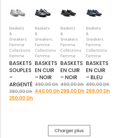
Ajouter
Ajouter
Ajouter
Ajouter
Baskets
Baskets
Baskets
Baskets
au
au
au
au
&
&
&
&
panier
panier
panier
panier
Sneakers
Sneakers
Sneakers
Sneakers
Femme
Femme
Femme
Femme
Collections
Collections
Collections
Collections
Femme
Femme
Femme
Femme
BASKETS
BASKETS
BASKETS
BASKETS
SOUPLES
EN CUIR
EN CUIR
EN CUIR
–
– NOIR
– NOIR
– BLEU
ARGENTÉ
490,00
Dh
490,00
Dh
490,00
Dh
440,00
Dh
299,00
Dh
299,00
Dh
380,00
Dh
250,00
Dh
Charger plus