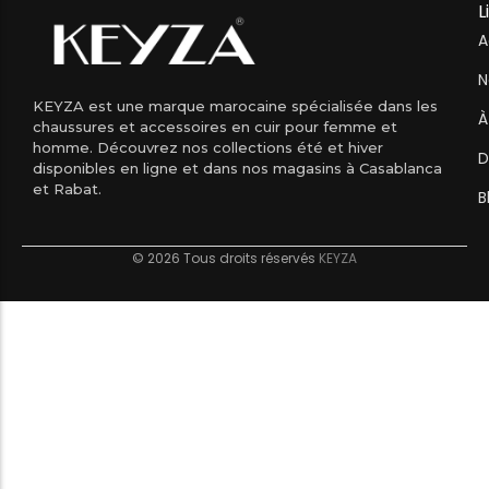
L
A
N
KEYZA est une marque marocaine spécialisée dans les
À
chaussures et accessoires en cuir pour femme et
homme. Découvrez nos collections été et hiver
D
disponibles en ligne et dans nos magasins à Casablanca
et Rabat.
B
© 2026 Tous droits réservés
KEYZA