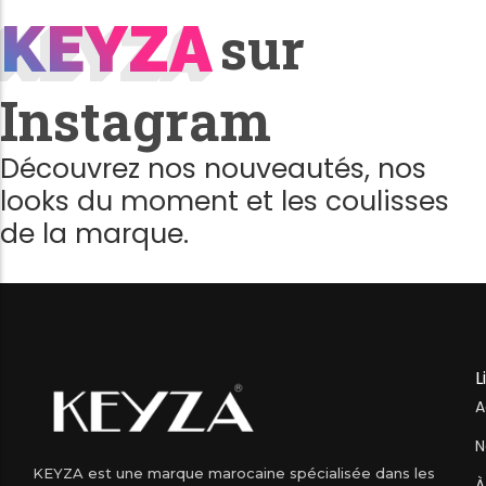
KEYZA
KEYZA
sur
Instagram
Découvrez nos nouveautés, nos
looks du moment et les coulisses
de la marque.
L
A
N
KEYZA est une marque marocaine spécialisée dans les
À