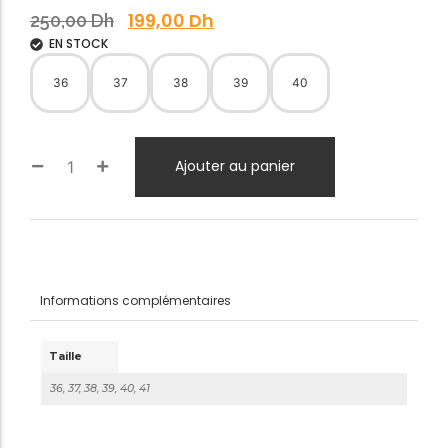
199,00
Dh
250,00
Dh
EN STOCK
36
37
38
39
40
Ajouter au panier
Informations complémentaires
Taille
36, 37, 38, 39, 40, 41