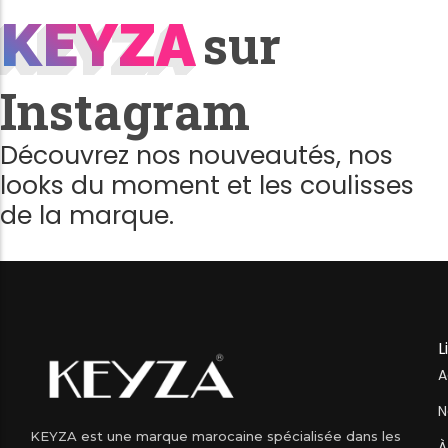
KEYZA
KEYZA
sur
Instagram
Découvrez nos nouveautés, nos
looks du moment et les coulisses
de la marque.
L
A
N
KEYZA est une marque marocaine spécialisée dans les
À