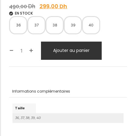
299,00
Dh
490,00
Dh
EN STOCK
36
37
38
39
40
Ajouter au panier
Informations complémentaires
Taille
36, 37, 38, 39, 40