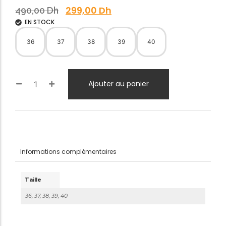
299,00
Dh
490,00
Dh
EN STOCK
36
37
38
39
40
Ajouter au panier
Informations complémentaires
Taille
36, 37, 38, 39, 40