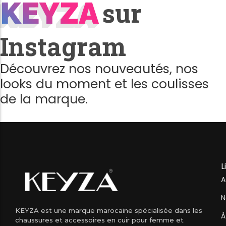
KEYZA
KEYZA
sur
Instagram
Découvrez nos nouveautés, nos
looks du moment et les coulisses
de la marque.
L
A
N
KEYZA est une marque marocaine spécialisée dans les
À
chaussures et accessoires en cuir pour femme et