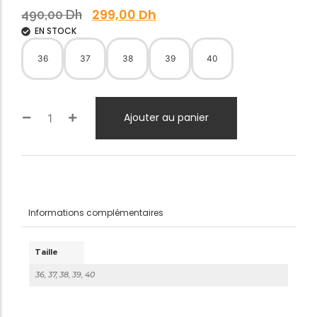
299,00
Dh
490,00
Dh
EN STOCK
36
37
38
39
40
Ajouter au panier
Informations complémentaires
Taille
36, 37, 38, 39, 40