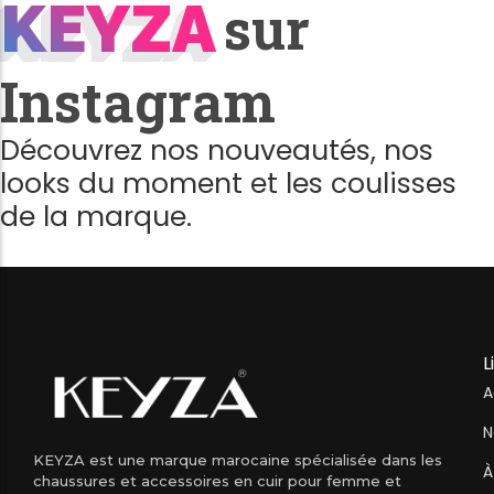
KEYZA
KEYZA
sur
Instagram
Découvrez nos nouveautés, nos
looks du moment et les coulisses
de la marque.
L
A
N
KEYZA est une marque marocaine spécialisée dans les
À
chaussures et accessoires en cuir pour femme et