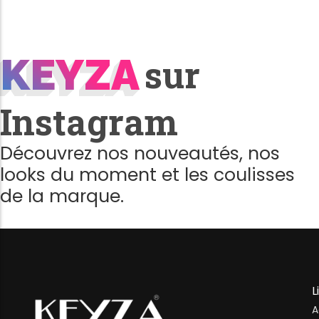
KEYZA
KEYZA
sur
Instagram
Découvrez nos nouveautés, nos
looks du moment et les coulisses
de la marque.
L
A