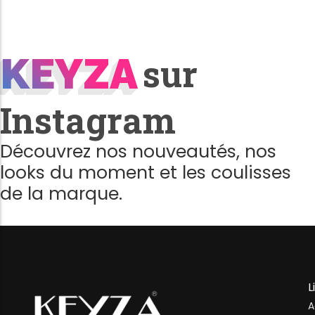
KEYZA
KEYZA
sur
Instagram
Découvrez nos nouveautés, nos
looks du moment et les coulisses
de la marque.
L
A