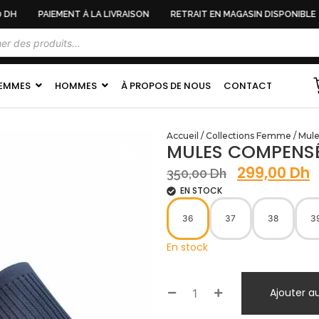
DH
PAIEMENT À LA LIVRAISON
RETRAIT EN MAGASIN DISPONIBLE
EMMES
HOMMES
À PROPOS DE NOUS
CONTACT
Accueil
/
Collections Femme
/
Mul
MULES COMPENSÉE
299,00
Dh
350,00
Dh
EN STOCK
36
37
38
3
En stock
Ajouter a