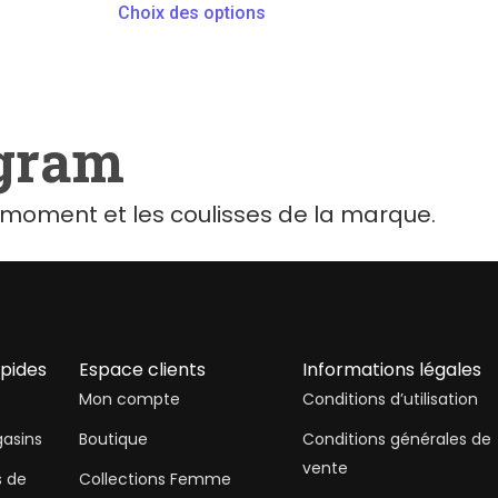
Choix des options
agram
moment et les coulisses de la marque.
apides
Espace clients
Informations légales
Mon compte
Conditions d’utilisation
asins
Boutique
Conditions générales de
vente
s de
Collections Femme