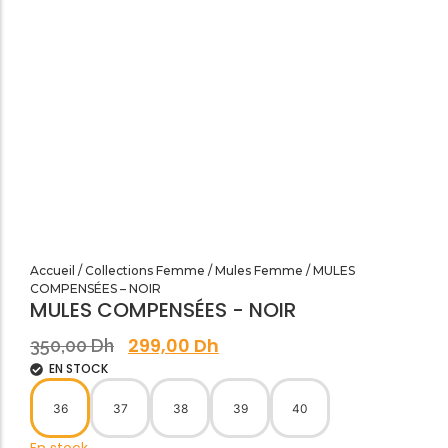
SANDALES PLATES & MEDICALES FEMME
SANDALES SOIRÉES FEMME
Accueil
/
Collections Femme
/
Mules Femme
/ MULES
COMPENSÉES – NOIR
MULES COMPENSÉES - NOIR
299,00
Dh
350,00
Dh
EN STOCK
36
37
38
39
40