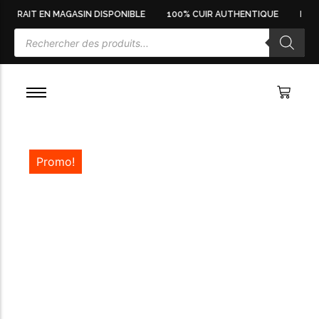
RETRAIT EN MAGASIN DISPONIBLE
100% CUIR AUTHENTIQUE
LIVR
BALLERINES FEMME
BASKETS HOMME
BASKETS & SNEAKERS FEMME
BOOTS HOMME
BOTTES FEMME
BOTTINES HOMME
BOTTINES FEMME
CHAUSSURES HOMME
CHAUSSURES FEMME
DERBIES & RICHELIEUS HOMME
Promo!
ESCARPINS FEMME
ESPADRILLES HOMME
MOCASSINS FEMME
MOCASSINS HOMME
MULES FEMME
SABOTS FEMME
SACS À MAIN FEMME
SACS FEMME
SACS POCHETTES FEMME
SANDALES FEMME