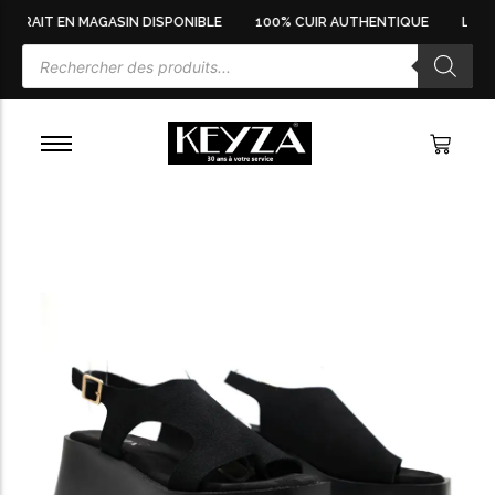
ETRAIT EN MAGASIN DISPONIBLE
100% CUIR AUTHENTIQUE
LIVRA
BALLERINES FEMME
BASKETS HOMME
BASKETS & SNEAKERS FEMME
BOOTS HOMME
BOTTES FEMME
BOTTINES HOMME
BOTTINES FEMME
CHAUSSURES HOMME
CHAUSSURES FEMME
DERBIES & RICHELIEUS HOMME
ESCARPINS FEMME
ESPADRILLES HOMME
MOCASSINS FEMME
MOCASSINS HOMME
MULES FEMME
SABOTS FEMME
SACS À MAIN FEMME
SACS FEMME
SACS POCHETTES FEMME
SANDALES FEMME