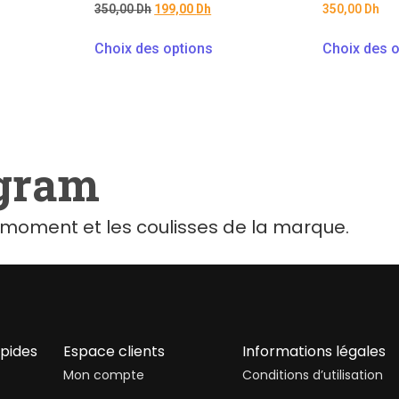
350,00
Dh
199,00
Dh
350,00
Dh
Choix des options
Choix des o
agram
moment et les coulisses de la marque.
apides
Espace clients
Informations légales
Mon compte
Conditions d’utilisation