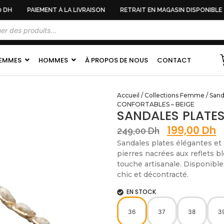
DH
PAIEMENT À LA LIVRAISON
RETRAIT EN MAGASIN DISPONIBLE
EMMES
HOMMES
À PROPOS DE NOUS
CONTACT
Accueil
/
Collections Femme
/
Sand
CONFORTABLES – BEIGE
SANDALES PLATES
199,00
Dh
249,00
Dh
Sandales plates élégantes et
pierres nacrées aux reflets b
touche artisanale. Disponibles
chic et décontracté.
EN STOCK
36
37
38
3