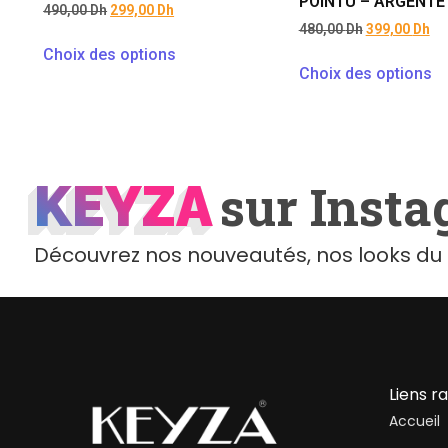
POINTU – ARGENTÉ
490,00
Dh
299,00
Dh
480,00
Dh
399,00
Dh
Choix des options
Choix des options
KEYZA
KEYZA
sur Inst
Découvrez nos nouveautés, nos looks du 
Liens r
Accueil