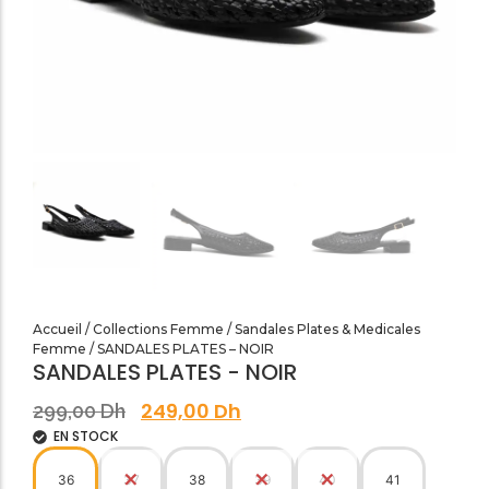
SANDALES PLATES & MEDICALES FEMME
SANDALES SOIRÉES FEMME
Accueil
/
Collections Femme
/
Sandales Plates & Medicales
Femme
/ SANDALES PLATES – NOIR
SANDALES PLATES - NOIR
249,00
Dh
299,00
Dh
EN STOCK
36
37
38
39
40
41