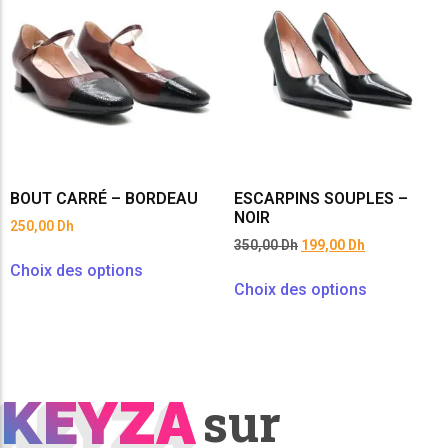
BOUT CARRÉ – BORDEAU
ESCARPINS SOUPLES –
NOIR
250,00
Dh
350,00
Dh
199,00
Dh
Choix des options
Choix des options
KEYZA
KEYZA
sur