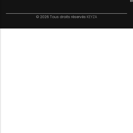
B
© 2026 Tous droits réservés
KEYZA