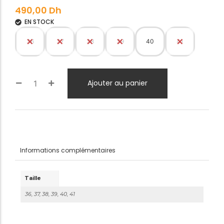
490,00
Dh
EN STOCK
36
37
38
39
40
41
Ajouter au panier
Informations complémentaires
Taille
36, 37, 38, 39, 40, 41