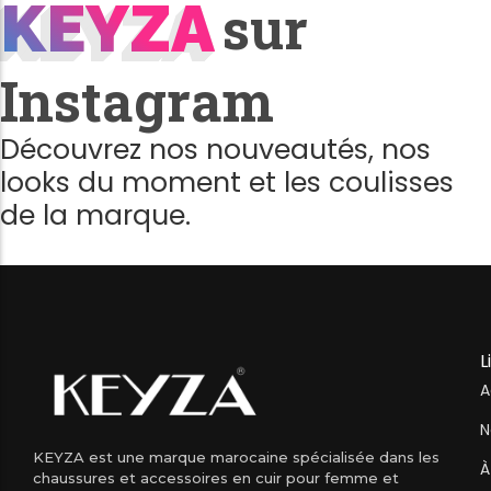
KEYZA
KEYZA
sur
Instagram
Découvrez nos nouveautés, nos
looks du moment et les coulisses
de la marque.
L
A
N
KEYZA est une marque marocaine spécialisée dans les
À
chaussures et accessoires en cuir pour femme et