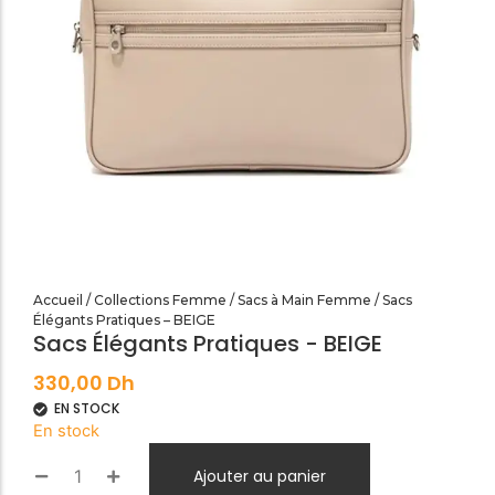
SANDALES PLATES & MEDICALES FEMME
SANDALES SOIRÉES FEMME
Accueil
/
Collections Femme
/
Sacs à Main Femme
/ Sacs
Élégants Pratiques – BEIGE
Sacs Élégants Pratiques - BEIGE
330,00
Dh
EN STOCK
En stock
Ajouter au panier