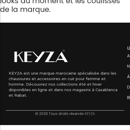
looks du moment et les coulisses
de la marque.
L
A
N
KEYZA est une marque marocaine spécialisée dans les
À
chaussures et accessoires en cuir pour femme et
homme. Découvrez nos collections été et hiver
D
disponibles en ligne et dans nos magasins à Casablanca
et Rabat.
B
© 2026 Tous droits réservés
KEYZA