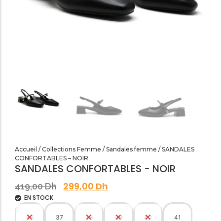
SANDALES PLATES & MEDICALES FEMME
SANDALES SOIRÉES FEMME
Accueil
/
Collections Femme
/
Sandales femme
/ SANDALES
CONFORTABLES – NOIR
SANDALES CONFORTABLES - NOIR
299,00
Dh
419,00
Dh
EN STOCK
36
37
38
39
40
41