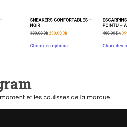
–
SNEAKERS CONFORTABLES –
ESCARPINS
NOIR
POINTU – 
380,00
Dh
250,00
Dh
480,00
Dh
39
Choix des options
Choix des o
agram
moment et les coulisses de la marque.