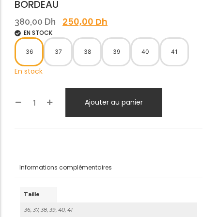
BORDEAU
250,00
Dh
380,00
Dh
EN STOCK
36
37
38
39
40
41
En stock
Ajouter au panier
Informations complémentaires
Taille
36, 37, 38, 39, 40, 41