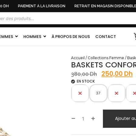
 DH
PAIEMENT À LA LIVRAISON
RETRAIT EN MAGASIN DISPONIBLE
EMMES
HOMMES
À PROPOS DE NOUS
CONTACT
Accueil
/
Collections Femme
/
Bask
BASKETS CONFOR
250,00
Dh
380,00
Dh
EN STOCK
36
37
38
3
Ajouter a