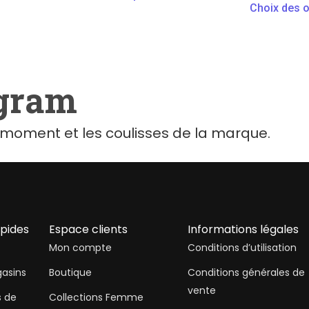
Choix des o
agram
moment et les coulisses de la marque.
apides
Espace clients
Informations légales
Mon compte
Conditions d’utilisation
asins
Boutique
Conditions générales de
vente
s de
Collections Femme