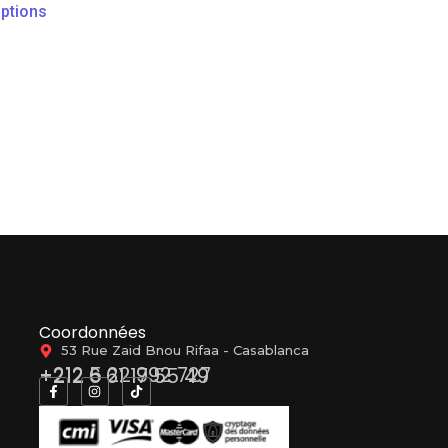
ptions
Coordonnées
53 Rue Zaid Bnou Rifaa - Casablanca
+212 5 22 992 727
+212 6 61 17 55 49