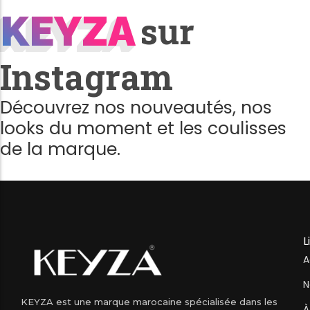
KEYZA
KEYZA
sur
Instagram
Découvrez nos nouveautés, nos
looks du moment et les coulisses
de la marque.
L
A
N
KEYZA est une marque marocaine spécialisée dans les
À