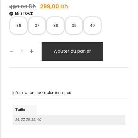
299,00
Dh
490,00
Dh
EN STOCK
36
37
38
39
40
Ajouter au panier
Informations complémentaires
Taille
36, 37, 38, 39, 40