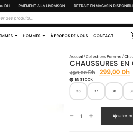
0 DH
PAIEMENT À LA LIVRAISON
RETRAIT EN MAGASIN DISPONIBLE
EMMES
HOMMES
À PROPOS DE NOUS
CONTACT
Accueil
/
Collections Femme
/
Cha
CHAUSSURES EN 
299,00
Dh
490,00
Dh
EN STOCK
36
37
38
3
Ajouter a