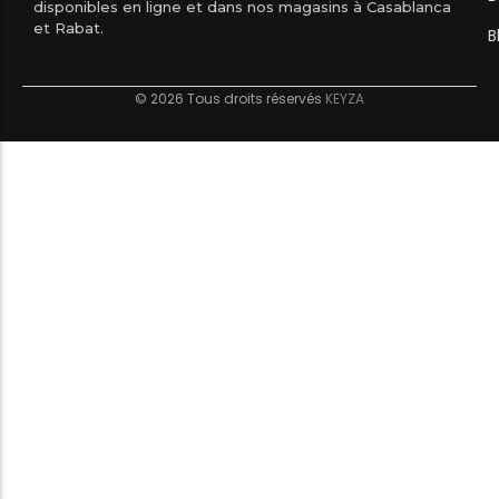
disponibles en ligne et dans nos magasins à Casablanca
et Rabat.
B
© 2026 Tous droits réservés
KEYZA