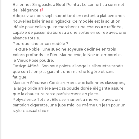
​Ballerines Slingbacks à Bout Pointu : Le confort au sommet
de l’élégance
​Adoptez un look sophistiqué tout en restant à plat avec nos
nouvelles ballerines slingbacks. Ce modèle est la solution
idéale pour celles qui recherchent une chaussure raffinée,
capable de passer du bureau à une sortie en soirée avec une
aisance totale.
​Pourquoi choisir ce modèle ?
​Texture Noble : Une suédine soyeuse déclinée en trois
coloris profonds : le Bleu Marine chic, le Noir intemporel et
le Vieux Rose poudré.
​Design Affiné : Son bout pointu allonge la silhouette tandis
que son talon plat garantit une marche légère et sans
fatigue.
​Maintien Sécurisé : Contrairement aux ballerines classiques,
la large bride arrière avec sa boucle dorée élégante assure
que la chaussure reste parfaitement en place.
​Polyvalence Totale : Elles se marient à merveille avec un
pantalon cigarette, une jupe midi ou même un jean pour un
style « casual chic ».