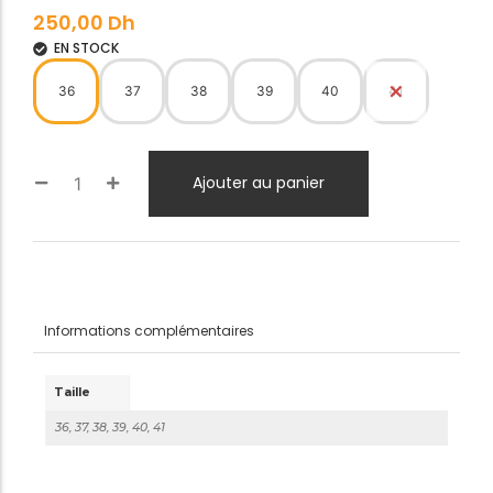
250,00
Dh
EN STOCK
36
37
38
39
40
41
Ajouter au panier
Informations complémentaires
Taille
36, 37, 38, 39, 40, 41