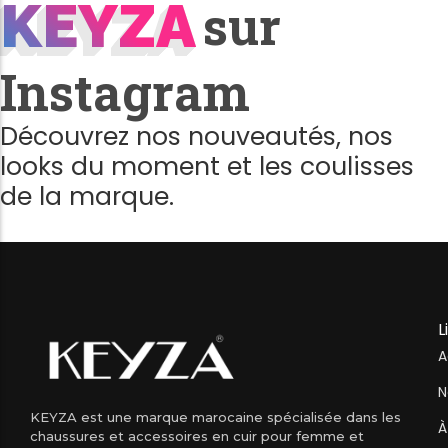
KEYZA
KEYZA
sur
Instagram
Découvrez nos nouveautés, nos
looks du moment et les coulisses
de la marque.
L
A
N
KEYZA est une marque marocaine spécialisée dans les
À
chaussures et accessoires en cuir pour femme et