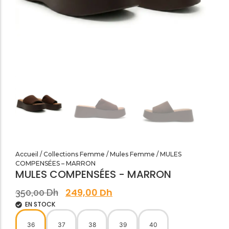
SANDALES PLATES & MEDICALES FEMME
SANDALES SOIRÉES FEMME
Accueil
/
Collections Femme
/
Mules Femme
/ MULES
COMPENSÉES – MARRON
MULES COMPENSÉES - MARRON
249,00
Dh
350,00
Dh
EN STOCK
36
37
38
39
40