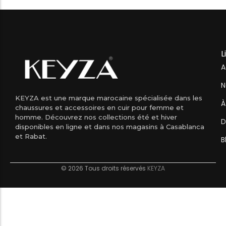
L
A
N
KEYZA est une marque marocaine spécialisée dans les
À
chaussures et accessoires en cuir pour femme et
homme. Découvrez nos collections été et hiver
D
disponibles en ligne et dans nos magasins à Casablanca
et Rabat.
B
© 2026 Tous droits réservés
KEYZA