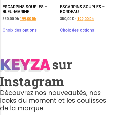
ESCARPINS SOUPLES –
ESCARPINS SOUPLES –
BLEU-MARINE
BORDEAU
350,00
Dh
199,00
Dh
350,00
Dh
199,00
Dh
Choix des options
Choix des options
KEYZA
KEYZA
sur
Instagram
Découvrez nos nouveautés, nos
looks du moment et les coulisses
de la marque.