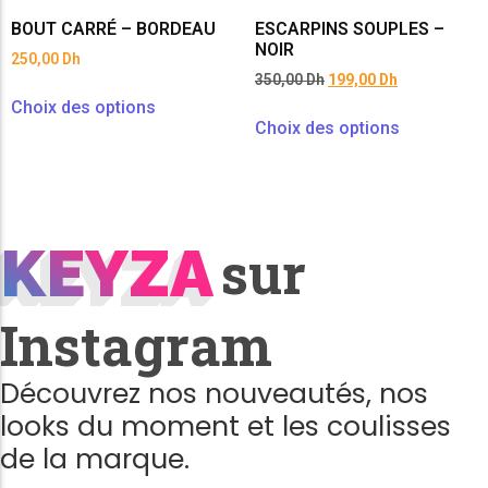
BOUT CARRÉ – BORDEAU
ESCARPINS SOUPLES –
NOIR
250,00
Dh
350,00
Dh
199,00
Dh
Choix des options
Choix des options
KEYZA
KEYZA
sur
Instagram
Découvrez nos nouveautés, nos
looks du moment et les coulisses
de la marque.