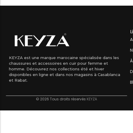
L
A
N
KEYZA est une marque marocaine spécialisée dans les
À
chaussures et accessoires en cuir pour femme et
homme. Découvrez nos collections été et hiver
D
disponibles en ligne et dans nos magasins à Casablanca
et Rabat.
B
© 2026 Tous droits réservés
KEYZA