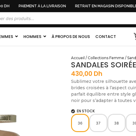
 DH
PAIEMENT À LA LIVRAISON
RETRAIT EN MAGASIN DISPONIBLE
EMMES
HOMMES
À PROPOS DE NOUS
CONTACT
Accueil
/
Collections Femme
/
Sand
SANDALES SOIRÉE
430,00
Dh
Sublimez votre silhouette av
brides croisées à l’aspect cuir
parfait équilibre entre style 
noir pour s’adapter à toutes 
EN STOCK
36
37
38
3