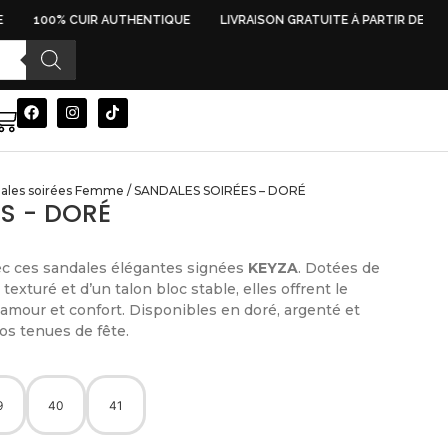
100% CUIR AUTHENTIQUE
LIVRAISON GRATUITE À PARTIR DE 500 
ales soirées Femme
/ SANDALES SOIRÉES – DORÉ
S - DORÉ
ec ces sandales élégantes signées
KEYZA
. Dotées de
 texturé et d’un talon bloc stable, elles offrent le
glamour et confort. Disponibles en doré, argenté et
vos tenues de fête.
9
40
41