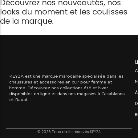
Découvrez nos nouveautés, nos
looks du moment et les coulisses
de la marque.
L
A
KEYZA est une marque marocaine spécialisée dans les
N
chaussures et accessoires en cuir pour femme et
homme. Découvrez nos collections été et hiver
À
disponibles en ligne et dans nos magasins à Casablanca
et Rabat.
D
B
© 2026 Tous droits réservés
KEYZA