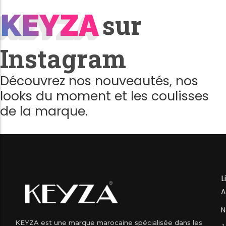
KEYZA
KEYZA
sur
Instagram
Découvrez nos nouveautés, nos
looks du moment et les coulisses
de la marque.
L
A
N
KEYZA est une marque marocaine spécialisée dans les