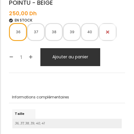
POINTU - BEIGE
250,00
Dh
EN STOCK
36
37
38
39
40
41
Ajouter au panier
Informations complémentaires
Taille
36, 37, 38, 39, 40, 41