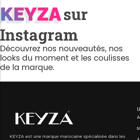
KEYZA
KEYZA
sur
Instagram
Découvrez nos nouveautés, nos
looks du moment et les coulisses
de la marque.
L
A
N
KEYZA est une marque marocaine spécialisée dans les
À