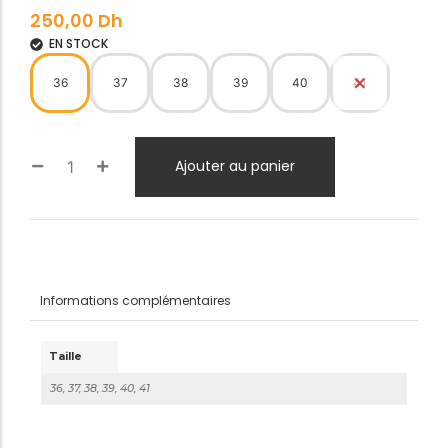
250,00
Dh
EN STOCK
36
37
38
39
40
41
Ajouter au panier
Informations complémentaires
Taille
36, 37, 38, 39, 40, 41